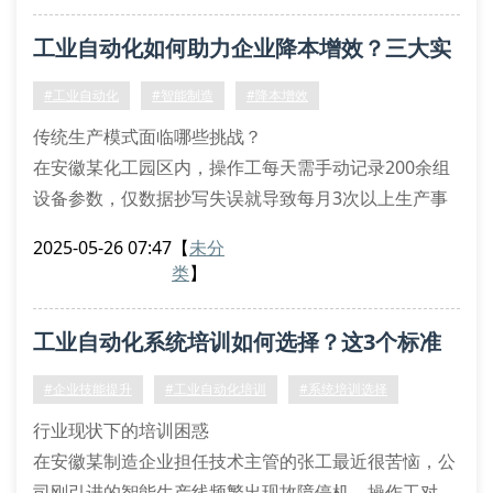
根据中国自动化学会最新调研，73%的中小企业在实施
工业自动化如何助力企业降本增效？三大实
plc控制系统改造时，遭遇过设备闲置问题。某汽车零
部件供应商的工业机器人调试经历颇具代
战案例解析
#工业自动化
#智能制造
#降本增效
传统生产模式面临哪些挑战？
在安徽某化工园区内，操作工每天需手动记录200余组
设备参数，仅数据抄写失误就导致每月3次以上生产事
故。类似场景在全国制造业中屡见不鲜——人工成本攀
2025-05-26 07:47
【
未分
升、设备能耗过高、品控波动大等问题，正倒逼企业寻
类
】
求自动化转型。通过智能传感器和中央控制系统改造，
该园区成功将人工巡检频次降低70%，这正是工业自动
工业自动化系统培训如何选择？这3个标准
化赋能的典型范例。
自动化系统的核心价值矩阵
帮你避开坑
#企业技能提升
#工业自动化培训
#系统培训选择
在安徽工
行业现状下的培训困惑
在安徽某制造企业担任技术主管的张工最近很苦恼，公
司刚引进的智能生产线频繁出现故障停机，操作工对