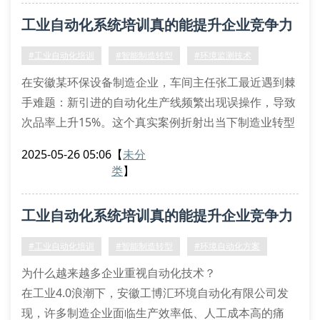
控制系统调试需要结合现场实操演练，传感器校准课程
工业自动化系统培训真的能提升企业竞争力
应包含真实案例解析。某汽车零部件企业通过人机界面
教学，使技术员平均问题响应速度提升2.4倍。数据采
吗？
#工业自动化培训
#智能制造转型
#环境监测技术
集指导课程
在安徽某环保设备制造企业，车间主任张工最近遇到棘
手难题：新引进的自动化生产线频繁出现误操作，导致
次品率上升15%。这个真实案例折射出当下制造业转型
的普遍困境——先进设备到位了，但员工操作能力没跟
2025-05-26 05:06
【
未分
上。
类
】
技能断层制约企业发展
工业4.0时代，智能传感器、plc控制系统、工业物联网
工业自动化系统培训真的能提升企业竞争力
平台等专业设备已成为生产标配。然而调查显示，73%
的企业在部署自动化产线后，都面临操作人员技术脱节
吗？
#工业自动化培训
#智能制造转型
#环境自动化方案
的问题。从pid参数调节
为什么越来越多企业重视自动化技术？
在工业4.0浪潮下，安徽工博汇环境自动化有限公司发
现，许多制造企业面临生产效率低、人工成本高的痛