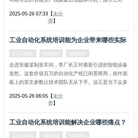
plc编程界面束手无策。这暴露出企业在自动化系统培
2025-05-26 07:33
【
未分
训方面的严重缺失——68%的中小企业都存在类似的技
类
】
术断层问题。
关键选择标准解析
工业自动化系统培训能为企业带来哪些实际
当评估培训机构时，首先要核查课程内容与实际产线设
备的匹配度。优质的培训课程会包含西门子、三菱等主
价值？
#工业自动化
#智能制造
#系统培训
流控制系统的实操教学，并提供与
走进安徽某制造车间，李厂长正对着新引进的智能设备
发愁。这套价值百万的自动化产线已闲置两周，操作面
板上的英文参数让技术团队无从下手。这正是当下众多
企业面临的现实困境——购置先进设备容易，培养适配
2025-05-26 06:05
【
未分
人才却成难题。
类
】
一、人才断层的三大痛点
1. 设备操作盲区：调查显示，73%企业存在设备说明书
工业自动化系统培训能解决企业哪些痛点？
与实际操作脱节现象
2. 系统维护短板：某汽车配件厂因plc程序误触导致停
#工业自动化
#技能培训
#智能制造