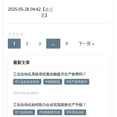
点。通过引入环境自动化解决方案，某化工企业成功将
2025-05-26 04:42
【
未分
废水处理效率提升40%，同时减少30%的能源消耗。这
类
】
种自动化系统改造案例证明，智能化升级已成为企业突
破发展瓶颈的关键路径。
工业自动化培训的三大核心价值
文章分页
设备操作标准化：通过plc编程教学，让员工掌握
1
2
3
…
9
下一页 »
最新文章
工业自动化系统培训真的能提升生产效率吗？
#工业自动化培训
#智能制造
#生产效率提升
2025-05-24 08:52
工业自动化如何助力企业实现高效生产升级？
#工业自动化
#智能制造培训
#环境自动化