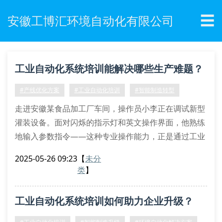
☰
安徽工博汇环境自动化有限公司
工业自动化系统培训能解决哪些生产难题？
#产线优化方案
#工业自动化培训
#智能制造转型
走进安徽某食品加工厂车间，操作员小李正在调试新型
灌装设备。面对闪烁的指示灯和英文操作界面，他熟练
地输入参数指令——这种专业操作能力，正是通过工业
自动化系统培训获得的实战技能。
2025-05-26 09:23
【
未分
生产现场的三大典型困境
类
】
设备操作断层：72%制造企业存在老员工与新设备间的
技术代沟
工业自动化系统培训如何助力企业升级？
故障响应迟缓：自动化产线突发停机平均影响产能3.2
小时