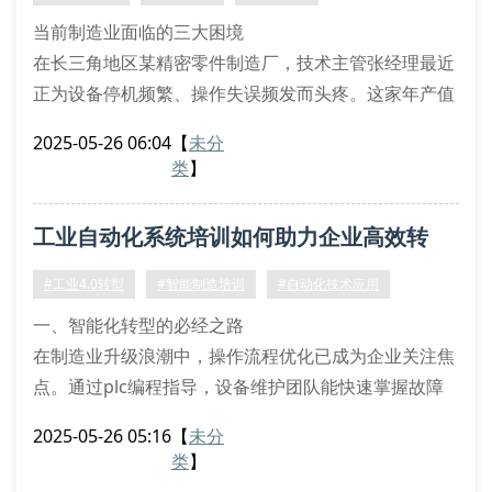
产36小时
当前制造业面临的三大困境
3. 技术迭代焦虑：工
在长三角地区某精密零件制造厂，技术主管张经理最近
正为设备停机频繁、操作失误频发而头疼。这家年产值
2.3亿元的企业，虽然引进了先进的自动化生产线，但
2025-05-26 06:04
【
未分
员工对plc控制系统操作不熟练，导致设备综合效率
类
】
（oee）始终徘徊在65%左右。
类似的情况在制造业普遍存在：设备操作人员技能断
工业自动化系统培训如何助力企业高效转
层、智能设备维护成本高企、生产数据利用率低下这三
个痛点，正成为制约企业转型升级的主要障碍。据2023
型？
#工业4.0转型
#智能制造培训
#自动化技术应用
一、智能化转型的必经之路
在制造业升级浪潮中，操作流程优化已成为企业关注焦
点。通过plc编程指导，设备维护团队能快速掌握故障
诊断技巧。以某食品加工厂为例，在参加产线改造培训
2025-05-26 05:16
【
未分
后，其设备停机时间缩短了37%。
类
】
二、人才培养的实战策略