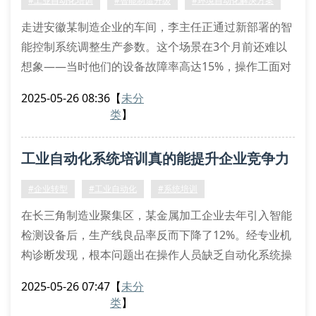
#工业自动化培训
#智能制造升级
#环境自动化解决方案
工艺优化瓶颈：63%企业依赖设备供应商进行参数调整
走进安徽某制造企业的车间，李主任正通过新部署的智
系统化培训带来的
能控制系统调整生产参数。这个场景在3个月前还难以
想象——当时他们的设备故障率高达15%，操作工面对
新引进的自动化产线手足无措。”多亏参加了工博汇的
2025-05-26 08:36
【
未分
专题培训，现在我们团队不仅能熟练操作设备，还能自
类
】
主完成系统优化。”李主任感慨道。
一、破解转型困局的三大密钥
工业自动化系统培训真的能提升企业竞争力
在推进智能制造的浪潮中，许多企业都面临着相似的困
境：
吗？
#企业转型
#工业自动化
#系统培训
设备操作人员缺乏plc编程基础
在长三角制造业聚集区，某金属加工企业去年引入智能
现
检测设备后，生产线良品率反而下降了12%。经专业机
构诊断发现，根本问题出在操作人员缺乏自动化系统操
作规范培训。这个真实案例揭开了当前制造企业转型的
2025-05-26 07:47
【
未分
痛点——硬件升级容易，人才技能衔接困难。
类
】
一、智能化转型的隐形门槛