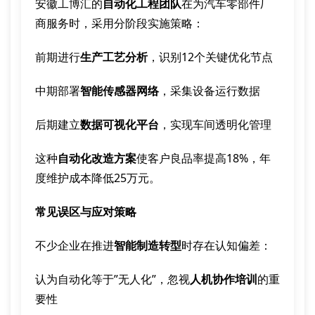
安徽工博汇的
自动化工程团队
在为汽车零部件厂
商服务时，采用分阶段实施策略：
前期进行
生产工艺分析
，识别12个关键优化节点
中期部署
智能传感器网络
，采集设备运行数据
后期建立
数据可视化平台
，实现车间透明化管理
这种
自动化改造方案
使客户良品率提高18%，年
度维护成本降低25万元。
常见误区与应对策略
不少企业在推进
智能制造转型
时存在认知偏差：
认为自动化等于”无人化”，忽视
人机协作培训
的重
要性