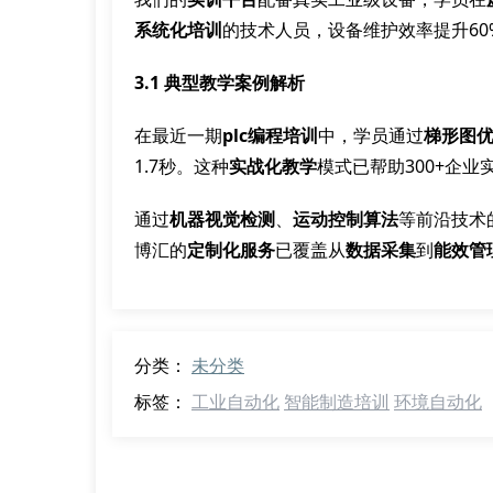
系统化培训
的技术人员，设备维护效率提升60
3.1 典型教学案例解析
在最近一期
plc编程培训
中，学员通过
梯形图
1.7秒。这种
实战化教学
模式已帮助300+企业
通过
机器视觉检测
、
运动控制算法
等前沿技术
博汇的
定制化服务
已覆盖从
数据采集
到
能效管
分类：
未分类
标签：
工业自动化
智能制造培训
环境自动化