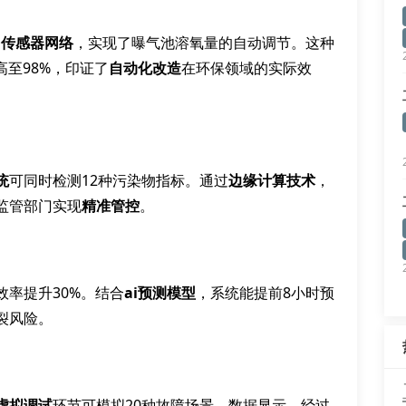
和
传感器网络
，实现了曝气池溶氧量的自动调节。这种
高至98%，印证了
自动化改造
在环保领域的实际效
统
可同时检测12种污染物指标。通过
边缘计算技术
，
监管部门实现
精准管控
。
效率提升30%。结合
ai预测模型
，系统能提前8小时预
裂风险。
虚拟调试
环节可模拟20种故障场景。数据显示，经过