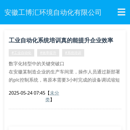
☰
安徽工博汇环境自动化有限公司
工业自动化系统培训真的能提升企业效率
吗？
#工业自动化
#效率提升
#系统培训
数字化转型中的关键突破口
在安徽某制造企业的生产车间里，操作人员通过新部署
的plc控制系统，将原本需要3小时完成的设备调试缩短
至45分钟。这个真实案例印证了一个事实：专业化的工
2025-05-24 07:45
【
未分
业自动化系统培训正在成为企业突破效率瓶颈的重要推
类
】
手。
系统化培训带来的四大改变
设备操作标准化：统一的操作规范减少人为失误
故障响应敏捷化：维修时效提升60%以