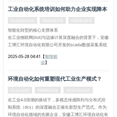
多物理场耦合建模技术解析
工业自动化系统培训如何助力企业实现降本
基于非稳态流固耦合算法，我们开发了面向复杂工业场
景的虚拟孪生平台。该平台整合了湍流脉动谱分析、颗
增效？
#工业自动化培训
#智能制造升级
#系统集成应用
粒物沉积预测
智能化转型的核心支撑体系
在工业物联网(iiot)与边缘计算深度融合的背景下，安徽
工博汇环境自动化有限公司开发的scada数据采集系统
培训课程，采用opc-ua通信协议实现跨平台数据交互。
2025-05-28 04:41
【
智培前
通过数字孪生建模技术的现场还原教学，学员可掌握
沿
】
modbus-tcp设备组网策略，以及pid闭环控制参数整定
方法。
环境自动化如何重塑现代工业生产模式？
特色课程体系解析
dcs分布式控制：涵盖冗余架构设计与故障转移机制
#工业4.0转型
#智能制造系统
#环境自动化技术
plc编程进阶：包含结
在工业4.0浪潮的推动下，多模态传感阵列与分布式控
制系统（dcs）的深度融合正催生新型生产范式。作为
环境自动化领域的先驱企业，安徽工博汇环境自动化有