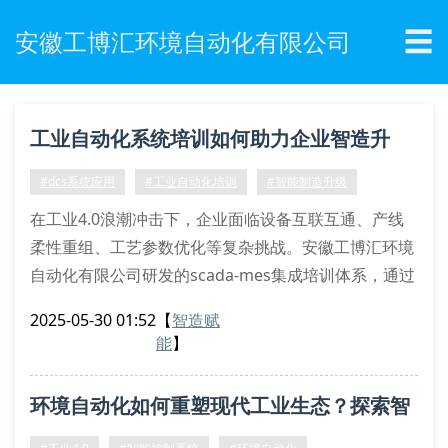
☰
安徽工博汇环境自动化有限公司
工业自动化系统培训如何助力企业智造升
级？
#dcs系统应用
#工业自动化培训
#智能制造升级
在工业4.0浪潮冲击下，企业面临设备互联互通、产线
柔性重组、工艺参数优化等复杂挑战。安徽工博汇环境
自动化有限公司研发的scada-mes集成培训体系，通过
离散事件仿真（des）与数字孪生技术深度融合，构建
2025-05-30 01:52
【
智造赋
出虚实联动的教学场景，有效破解传统培训中设备占用
能
】
率高、工况还原度低等痛点。
智能化培训架构解析
环境自动化如何重塑现代工业生态？探索智
该培训系统采用分层递进式设计架构，底层部署opc ua
协议网关实现多品牌plc数据采集，中间层运
能化转型的深层逻辑