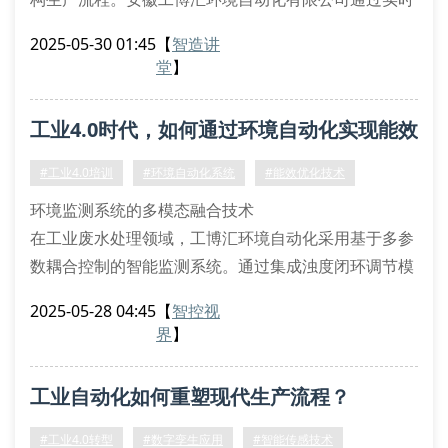
数据采集模块与模糊控制算法的集成开发，为工业企业
2025-05-30 01:45
【
智造讲
提供全生命周期自动化改造方案，其核心价值体现在对
堂
】
设备互联协议栈的优化及人机交互界面（hmi）的定制
化设计。
工业4.0时代，如何通过环境自动化实现能效
智能化升级的三大技术壁垒
多源异构数据融合：解决不同年代设备间的通信协议兼
跃迁？
#工业4.0培训
#环境自动化系统
#能效优化技术
容性问
环境监测系统的多模态融合技术
在工业废水处理领域，工博汇环境自动化采用基于多参
数耦合控制的智能监测系统。通过集成浊度闭环调节模
块（turbidity closed-loop module）与溶解氧前馈补
2025-05-28 04:45
【
智控视
偿算法（do feedforward algorithm），实现处理过
界
】
程中codcr值的实时动态平衡。该系统的模块化设计支
持plc冗余架构，配合opc ua通讯协议，可无缝对接企
工业自动化如何重塑现代生产流程？
业现有的dcs系统。
#工业4.0转型
#数字孪生应用
#智能传感技术