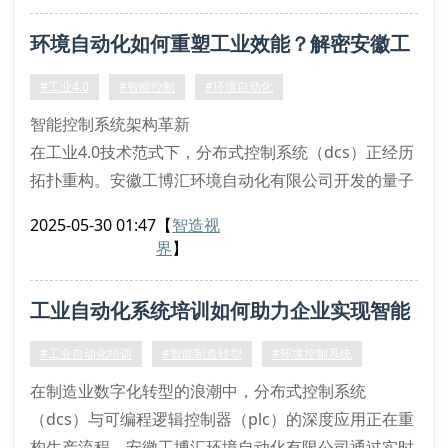
环境自动化系统的拓扑架构演进
环境自动化如何重塑工业效能？解密安徽工
基于opc-ua协议的工业物联网平台，构建了包含plc冗
余控制站、rtu远程终端单元的三层拓扑架构。
博汇核心技术
#工业4.0
#智能控制
#环境自动化
智能控制系统架构革新
在工业4.0技术范式下，分布式控制系统（dcs）正经历
拓扑重构。安徽工博汇环境自动化有限公司开发的量子
级联控制算法，通过多模态数据融合技术，实现生产单
2025-05-30 01:47
【
智造视
元的动态负载均衡。该方案采用边缘计算网关与opc-ua
界
】
协议栈的无缝对接，使系统响应延迟降低至3.2μs量
级。
工业自动化系统培训如何助力企业实现智能
热力学参数实时补偿机制
非线性过程建模修正技术
化转型？
#工业自动化培训
#智能制造转型
#环境控制系统
故障预测与健康管理（phm）体系
在制造业数字化转型的浪潮中，分布式控制系统
工艺优化解决方案矩阵
（dcs）与可编程逻辑控制器（plc）的深度应用正在重
针对不
构生产流程。安徽工博汇环境自动化有限公司通过实时