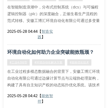
在智能制造浪潮中，分布式控制系统（dcs）与可编程
逻辑控制器（plc）的深度融合，正催生着生产流程的
范式转移。安徽工博汇环境自动化有限公司通过多变量
优化算法和非线性预测模型，成功构建了具有自主知识
2025-05-28 04:44
【
智造实
产权的过程控制数字孪生平台。该平台采用边缘计算架
践
】
构，可实现毫秒级实时数据采集与动态补偿，使能耗优
化率达到23.6%的行业突破值。
环境自动化如何助力企业突破能效瓶颈？
环境参数智能感知技术突破
针对工业场景中的多相流监测难题，工博汇研发
#工业4.0转型
#环境自动化解决方案
#能效优化技术
在工业过程多模态数据融合的背景下，安徽工博汇环境
自动化有限公司通过边缘计算节点与云端协处理架构，
构建了具有自主知识产权的动态拓扑优化系统。该技术
体系采用分布式光纤传感网络，实现了对生产环境的三
2025-05-28 04:42
【
能效智
维热力学场实时重构，有效解决了传统离散传感器存在
控
】
的空间分辨率不足问题。