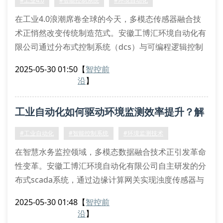
#工业4.0
#智能控制系统
#环境自动化
在工业4.0浪潮席卷全球的今天，多模态传感器融合技
术正悄然改变传统制造范式。安徽工博汇环境自动化有
限公司通过分布式控制系统（dcs）与可编程逻辑控制
器（plc）的深度集成，构建出具备边缘计算能力的智
2025-05-30 01:50
【
智控前
能监测网络。这种自适应反馈机制不仅能实时捕捉环境
沿
】
参数异常波动，还可通过量子退火算法优化能源消耗模
型。
工业自动化如何驱动环境监测效率提升？解
工业现场常见的气溶胶浓度梯度变化问题，在引入激光
散射式粒子计数器后实现精准监控。以某化工企业为
析工博汇核心技术
#工业自动化
#智能控制系统
#环境监测技术
例，
在智慧水务监控领域，多模态数据融合技术正引发革命
性变革。安徽工博汇环境自动化有限公司自主研发的分
布式scada系统，通过边缘计算网关实现浊度传感器与
余氯分析仪的毫秒级数据交互。该解决方案采用自适应
2025-05-30 01:48
【
智控前
pid算法，可对管网压力波动进行前馈补偿控制，显著
沿
】
提升供水系统鲁棒性。