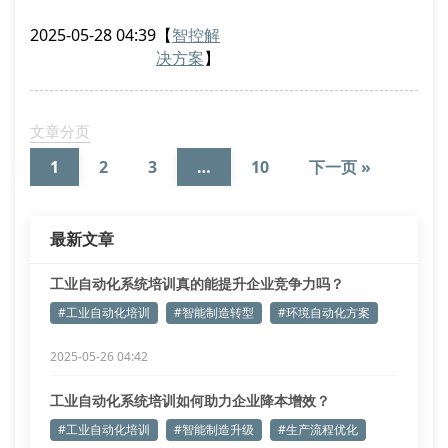
限公司通过部署边缘计算架构与自适应算法模型，成功
2025-05-28 04:39
【
智控解
构建了多个具有行业标杆意义的智慧工厂案例。
决方案
】
环境自动化的核心技术突破
在工业废水处理领域，我们开发的非接触式光谱分析仪
可实现浊度、cod、bod等23项指标的实时在线监测。
文章分页
结合模糊pid控制策略，该系统
1
2
3
…
10
下一页 »
最新文章
工业自动化系统培训真的能提升企业竞争力吗？
#工业自动化培训
#智能制造转型
#环境自动化方案
2025-05-26 04:42
工业自动化系统培训如何助力企业降本增效？
#工业自动化培训
#智能制造升级
#生产流程优化